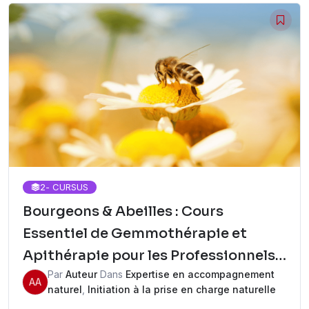
2
- CURSUS
Bourgeons & Abeilles : Cours
Essentiel de Gemmothérapie et
Apithérapie pour les Professionnels
Par
Auteur
Dans
Expertise en accompagnement
de la Santé intégrative
AA
naturel
,
Initiation à la prise en charge naturelle