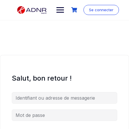
Skip
to
Se connecter
content
Salut, bon retour !